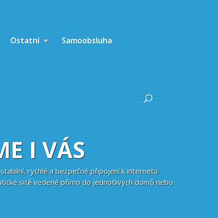
Ostatní
Samoobsluha
ME I VÁS
stabilní, rychlé a bezpečné připojení k internetu
ptické sítě vedené přímo do jednotlivých domů nebo