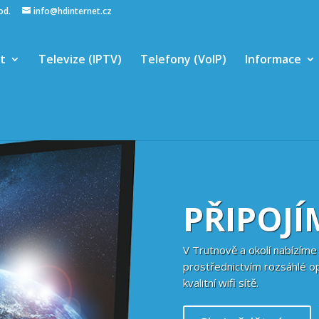
hod.
info@hdinternet.cz
et
Televize (IPTV)
Telefony (VoIP)
Informace
PŘIPOJÍ
V Trutnově a okolí nabízíme 
prostřednictvím rozsáhlé o
kvalitní wifi sítě.