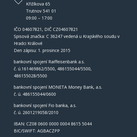
Křižíkova 65
Trutnov 541 01
09:00 – 17:00
IČO
04607821
, DIČ CZ04607821
Spisová značka: C 36247 vedená u Krajského soudu v
Hradci Králové
Den zápisu: 1. prosince 2015
bankovní spojení Raiffeisenbank a.s.
č. ú.161469862/5500, 486155044/5500,
486155028/5500
bankovní spojení MONETA Money Bank, a.s.
č. ú. 486155044/0600
bankovní spojení Fio banka, a.s.
č. ú. 2601219058/2010
IBAN: CZ08 0600 0000 0004 8615 5044
BIC/SWIFT: AGBACZPP