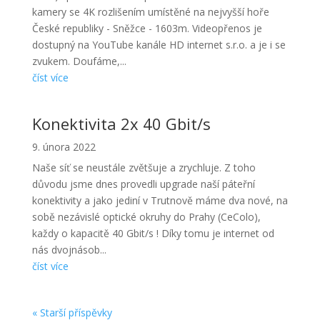
kamery se 4K rozlišením umístěné na nejvyšší hoře
České republiky - Sněžce - 1603m. Videopřenos je
dostupný na YouTube kanále HD internet s.r.o. a je i se
zvukem. Doufáme,...
číst více
Konektivita 2x 40 Gbit/s
9. února 2022
Naše síť se neustále zvětšuje a zrychluje. Z toho
důvodu jsme dnes provedli upgrade naší páteřní
konektivity a jako jediní v Trutnově máme dva nové, na
sobě nezávislé optické okruhy do Prahy (CeColo),
každy o kapacitě 40 Gbit/s ! Díky tomu je internet od
nás dvojnásob...
číst více
« Starší příspěvky