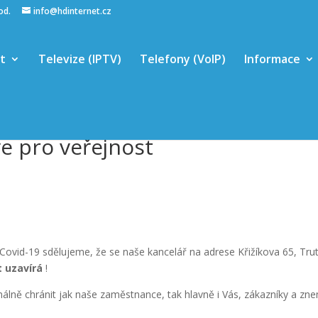
hod.
info@hdinternet.cz
et
Televize (IPTV)
Telefony (VoIP)
Informace
ře pro veřejnost
Covid-19 sdělujeme, že se naše kancelář na adrese Křižíkova 65, Trutn
t uzavírá
!
ně chránit jak naše zaměstnance, tak hlavně i Vás, zákazníky a znem