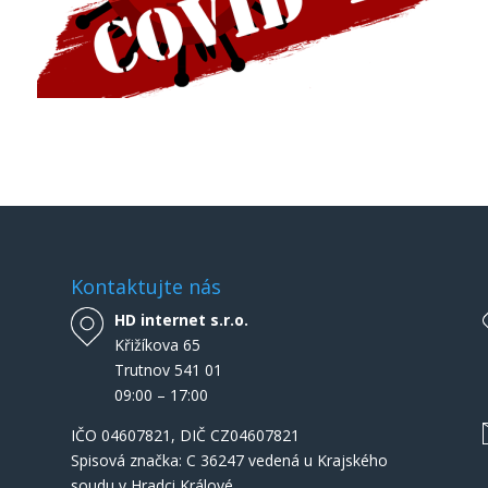
Kontaktujte nás
HD internet s.r.o.
Křižíkova 65
Trutnov 541 01
09:00 – 17:00
IČO
04607821
, DIČ CZ04607821
Spisová značka: C 36247 vedená u Krajského
soudu v Hradci Králové