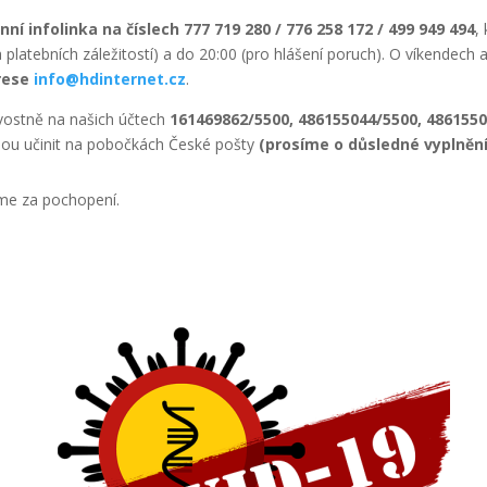
nní infolinka na číslech 777 719 280 / 776 258 172 / 499 949 494
,
platebních záležitostí) a do 20:00 (pro hlášení poruch). O víkendech a
rese
info@hdinternet.cz
.
vostně na našich účtech
161469862/5500, 486155044/5500, 4861550
mohou učinit na pobočkách České pošty
(prosíme o důsledné vyplnění
me za pochopení.