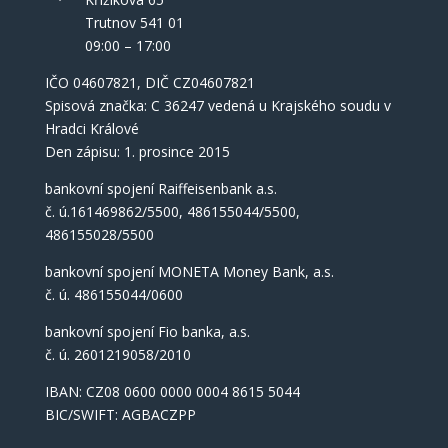
Trutnov 541 01
09:00 – 17:00
IČO
04607821
, DIČ CZ04607821
Spisová značka: C 36247 vedená u Krajského soudu v
Hradci Králové
Den zápisu: 1. prosince 2015
bankovní spojení Raiffeisenbank a.s.
č. ú.161469862/5500, 486155044/5500,
486155028/5500
bankovní spojení MONETA Money Bank, a.s.
č. ú. 486155044/0600
bankovní spojení Fio banka, a.s.
č. ú. 2601219058/2010
IBAN: CZ08 0600 0000 0004 8615 5044
BIC/SWIFT: AGBACZPP