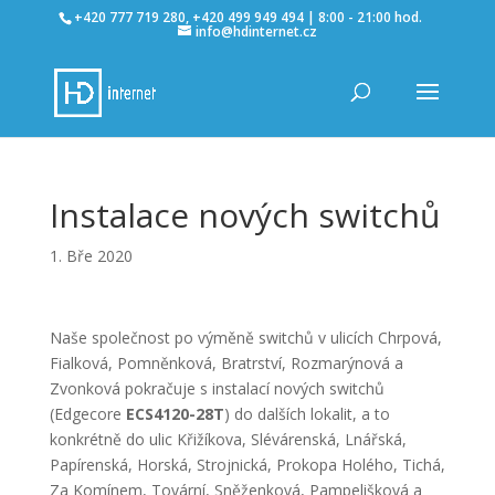
+420 777 719 280, +420 499 949 494 | 8:00 - 21:00 hod.
info@hdinternet.cz
Instalace nových switchů
1. Bře 2020
Naše společnost po výměně switchů v ulicích Chrpová,
Fialková, Pomněnková, Bratrství, Rozmarýnová a
Zvonková pokračuje s instalací nových switchů
(Edgecore
ECS4120-28T
) do dalších lokalit, a to
konkrétně do ulic Křižíkova, Slévárenská, Lnářská,
Papírenská, Horská, Strojnická, Prokopa Holého, Tichá,
Za Komínem, Tovární, Sněženková, Pampelišková a